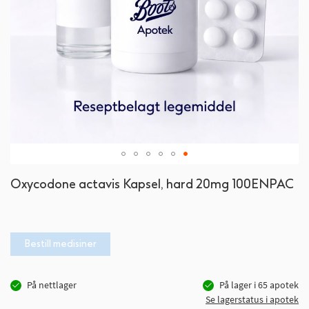
Gå
Oxycodone actavis Kapsel, hard 20mg 100ENPAC
til
begynnelsen
av
bildegalleri
Bestill medisiner
På nettlager
På lager i
65
apotek
Se lagerstatus i apotek