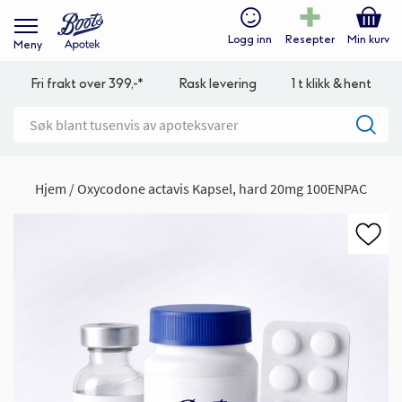
Logg inn
Resepter
Min kurv
Meny
Fri frakt over 399,-*
Rask levering
1 t klikk & hent
Hjem
Oxycodone actavis Kapsel, hard 20mg 100ENPAC
Gå
til
slutten
av
bildegalleri