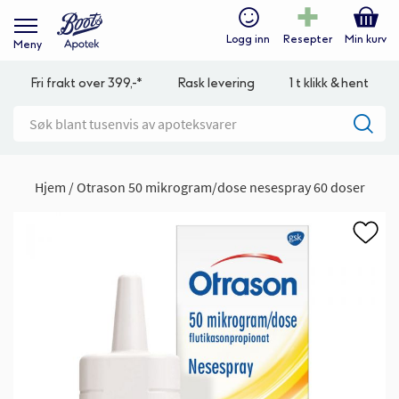
Logg inn
Resepter
Min kurv
Meny
Fri frakt over 399,-*
Rask levering
1 t klikk & hent
Hjem
Otrason 50 mikrogram/dose nesespray 60 doser
Gå
til
slutten
av
bildegalleri