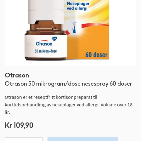
Gå
Otrason
til
Otrason 50 mikrogram/dose nesespray 60 doser
begynnelsen
av
Otrason er et reseptfritt kortisonpreparat til
bildegalleri
korttidsbehandling av neseplager ved allergi. Voksne over 18
år.
Kr 109,90