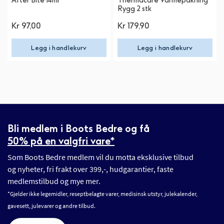
After Bite 14ml
Thermacare Varmepakning
Rygg 2 stk
Kr 97,00
Kr 179,90
Legg i handlekurv
Legg i handlekurv
Bli medlem i Boots Bedre og få
50% på en valgfri vare*
Som Boots Bedre medlem vil du motta eksklusive tilbud
og nyheter, fri frakt over 399,-, hudgarantier, faste
medlemstilbud og mye mer.
*Gjelder ikke legemidler, reseptbelagte varer, medisinsk utstyr, julekalender,
gavesett, julevarer og andre tilbud.