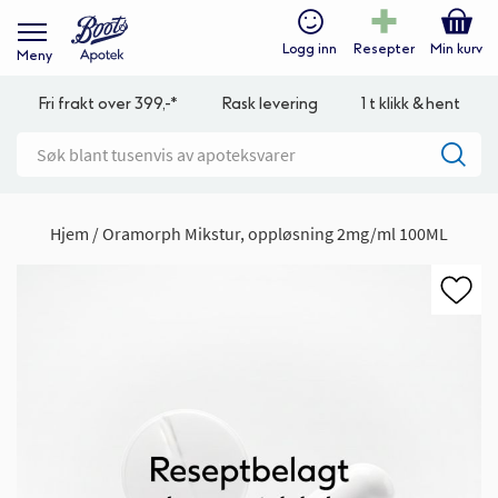
Logg inn
Resepter
Min kurv
Meny
Fri frakt over 399,-*
Rask levering
1 t klikk & hent
Hjem
Oramorph Mikstur, oppløsning 2mg/ml 100ML
Gå
til
slutten
av
bildegalleri