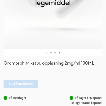
Gå
Oramorph Mikstur, oppløsning 2mg/ml 100ML
til
begynnelsen
av
bildegalleri
Bestill medisiner
På nettlager
På lager i
26
apotek
Se lagerstatus i apotek