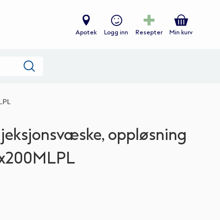
Apotek
Logg inn
Resepter
Min kurv
Søk
LPL
jeksjonsvæske, oppløsning
0x200MLPL