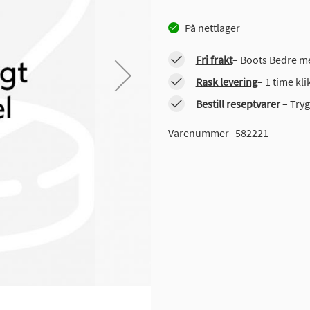
På nettlager
Fri frakt
– Boots Bedre me
Rask levering
– 1 time kl
Bestill reseptvarer
– Tryg
Varenummer
582221