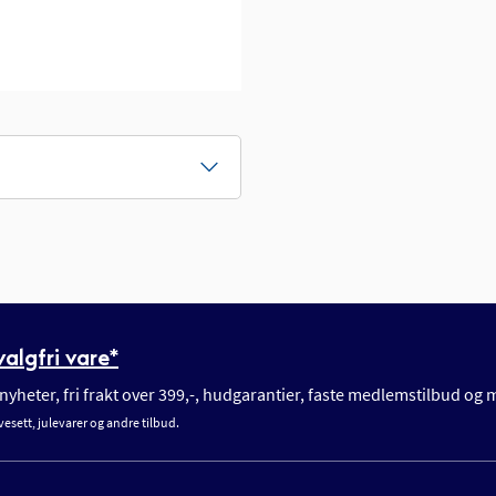
algfri vare*
yheter, fri frakt over 399,-, hudgarantier, faste medlemstilbud og
vesett, julevarer og andre tilbud.