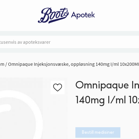
em
Omnipaque Injeksjonsvæske, oppløsning 140mg I/ml 10x200M
Omnipaque In
140mg I/ml 1
Bestill medisiner