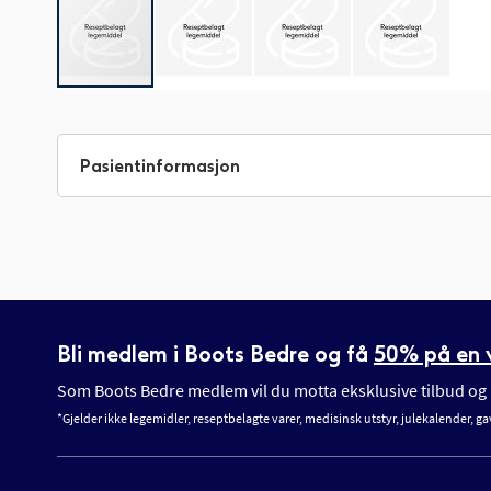
Gå
til
begynnelsen
Pasientinformasjon
av
bildegalleri
Bli medlem i Boots Bedre og få
50% på en v
Som Boots Bedre medlem vil du motta eksklusive tilbud og n
*Gjelder ikke legemidler, reseptbelagte varer, medisinsk utstyr, julekalender, ga