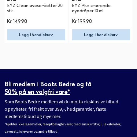
EYZ Clean øyeservietter 20
EYZ Plus smørende
stk
øyedråper 10 ml
Kr 149,90
Kr 199,90
Legg i handlekurv
Legg i handlekurv
Bli medlem i Boots Bedre og få
50% på en valgfri vare*
Som Boots Bedre medlem vil du motta eksklusive tilbud
og nyheter, fri frakt over 399,-, hudgarantier, faste
medlemstilbud og mye mer.
*Gjelder ikke legemidler, reseptbelagte varer, medisinsk utstyr, julekalender,
gavesett, julevarer og andre tilbud.