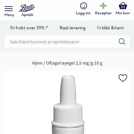
Logg inn
Resepter
Min kurv
Meny
Fri frakt over 399,-*
Rask levering
1 t klikk & hent
Hjem
Oftagel øyegel 2,5 mg/g 10 g
Gå
til
slutten
av
bildegalleri