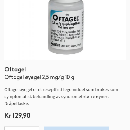
Gå
Oftagel
til
Oftagel øyegel 2,5 mg/g 10 g
begynnelsen
av
Oftagel øyegel er et reseptfritt legemiddel som brukes som
bildegalleri
symptomatisk behandling av syndromet «tørre øyne».
Dråpeflaske.
Kr 129,90