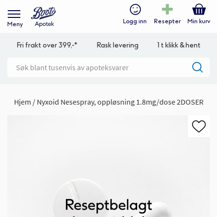
Logg inn
Resepter
Min kurv
Meny
Fri frakt over 399,-*
Rask levering
1 t klikk & hent
Hjem
Nyxoid Nesespray, oppløsning 1.8mg/dose 2DOSER
Gå
til
slutten
av
bildegalleri