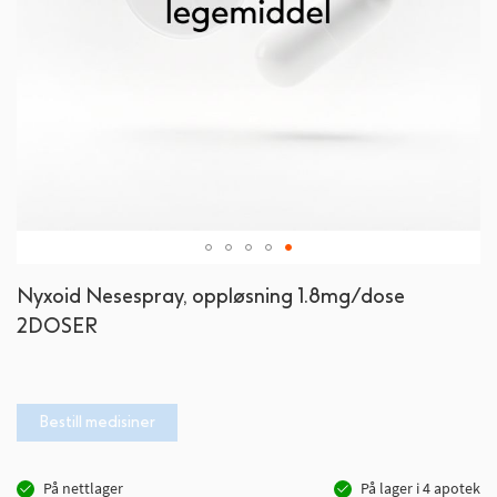
Gå
Nyxoid Nesespray, oppløsning 1.8mg/dose
til
2DOSER
begynnelsen
av
bildegalleri
Bestill medisiner
På nettlager
På lager i
4
apotek