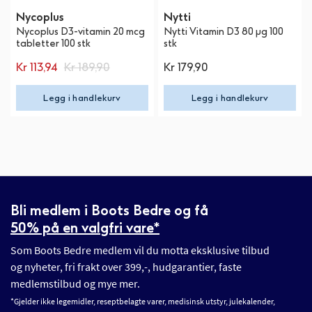
Nycoplus
Nytti
Nycoplus D3-vitamin 20 mcg
Nytti Vitamin D3 80 µg 100
tabletter 100 stk
stk
Kr 113,94
Kr 189,90
Kr 179,90
Legg i handlekurv
Legg i handlekurv
Bli medlem i Boots Bedre og få
50% på en valgfri vare*
Som Boots Bedre medlem vil du motta eksklusive tilbud
og nyheter, fri frakt over 399,-, hudgarantier, faste
medlemstilbud og mye mer.
*Gjelder ikke legemidler, reseptbelagte varer, medisinsk utstyr, julekalender,