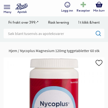
Logg inn
Resepter
Min kurv
Meny
Fri frakt over 399,-*
Rask levering
1 t klikk & hent
Hjem
Nycoplus Magnesium 120mg tyggetabletter 60 stk
Gå
til
slutten
av
bildegalleri