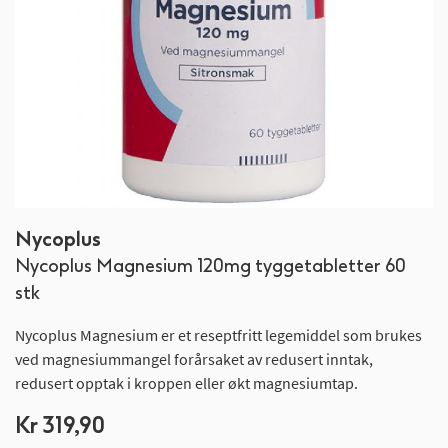
Gå
Nycoplus
til
Nycoplus Magnesium 120mg tyggetabletter 60
begynnelsen
av
stk
bildegalleri
Nycoplus Magnesium er et reseptfritt legemiddel som brukes
ved magnesiummangel forårsaket av redusert inntak,
redusert opptak i kroppen eller økt magnesiumtap.
Kr 319,90