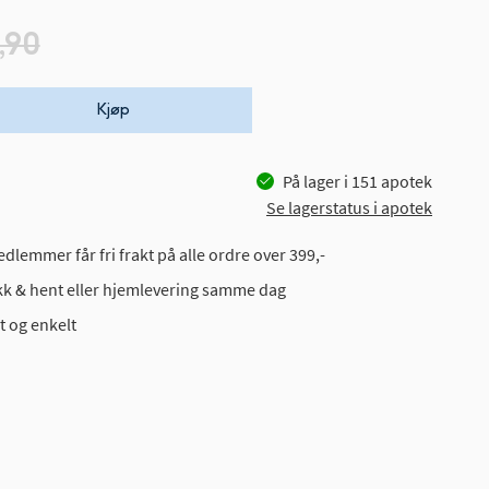
,90
Kjøp
På lager i
151
apotek
Se lagerstatus i apotek
dlemmer får fri frakt på alle ordre over 399,-
ikk & hent eller hjemlevering samme dag
t og enkelt