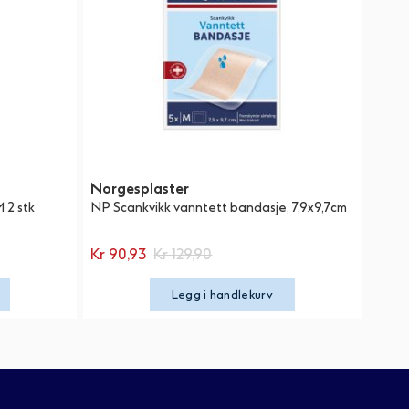
Norgesplaster
 2 stk
NP Scankvikk vanntett bandasje, 7,9x9,7cm
Kr 90,93
Kr 129,90
Legg i handlekurv