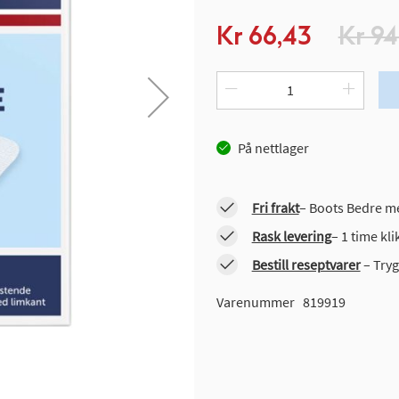
Spesialpris
Kr 66,43
Kr 94
På nettlager
Fri frakt
– Boots Bedre me
Rask levering
– 1 time kl
Bestill reseptvarer
– Tryg
Varenummer
819919