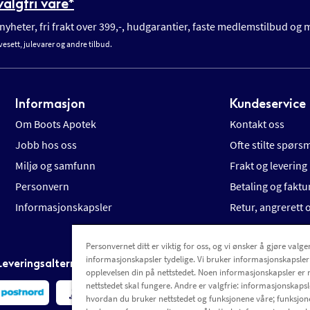
algfri vare*
yheter, fri frakt over 399,-, hudgarantier, faste medlemstilbud og
vesett, julevarer og andre tilbud.
Informasjon
Kundeservice
Om Boots Apotek
Kontakt oss
Jobb hos oss
Ofte stilte spørs
Miljø og samfunn
Frakt og levering
Personvern
Betaling og faktu
Informasjonskapsler
Retur, angrerett
Personvernet ditt er viktig for oss, og vi ønsker å gjøre valgen
informasjonskapsler tydelige. Vi bruker informasjonskapsler
Leveringsalternativer
opplevelsen din på nettstedet. Noen informasjonskapsler er 
nettstedet skal fungere. Andre er valgfrie: informasjonskapsle
hvordan du bruker nettstedet og funksjonene våre; funksjon