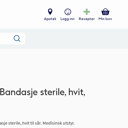
Apotek
Logg inn
Resepter
Min kurv
Søk
r
andasje sterile, hvit,
 sterile, hvit til sår. Medisinsk utstyr.