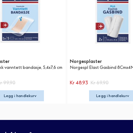
ster
Norgesplaster
k vanntett bandasje, 5,4x7,6 cm
Norgespl Elast Gasbind 8Cmx4M
r 99,90
Kr 48,93
Kr 69,90
Legg i handlekurv
Legg i handlekurv