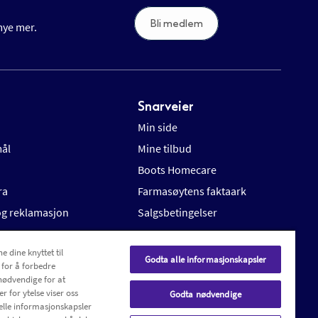
Bli medlem
 mye mer.
Snarveier
Min side
mål
Mine tilbud
Boots Homecare
ra
Farmasøytens faktaark
 og reklamasjon
Salgsbetingelser
e dine knyttet til
Godta alle informasjonskapsler
 for å forbedre
nødvendige for at
r for ytelse viser oss
Godta nødvendige
elle informasjonskapsler