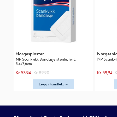
Norgesplaster
Norgespla
NP Scankvikk Bandasje sterile, hvit,
NP Scankvik
5,4x7,6cm
Kr 53,94
Kr 89,90
Kr 59,94
K
Legg i handlekurv