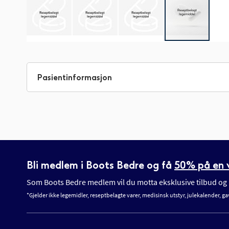
Gå
til
begynnelsen
Pasientinformasjon
av
bildegalleri
Bli medlem i Boots Bedre og få
50% på en v
Som Boots Bedre medlem vil du motta eksklusive tilbud og n
*Gjelder ikke legemidler, reseptbelagte varer, medisinsk utstyr, julekalender, ga