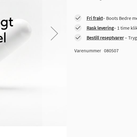
Fri frakt
– Boots Bedre me
Rask levering
– 1 time kl
Bestill reseptvarer
– Tryg
Varenummer
080507