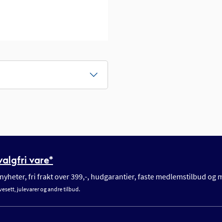
algfri vare*
yheter, fri frakt over 399,-, hudgarantier, faste medlemstilbud og
vesett, julevarer og andre tilbud.