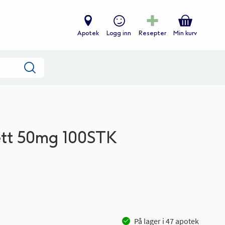
Apotek
Logg inn
Resepter
Min kurv
Søk
ett 50mg 100STK
På lager i
47
apotek