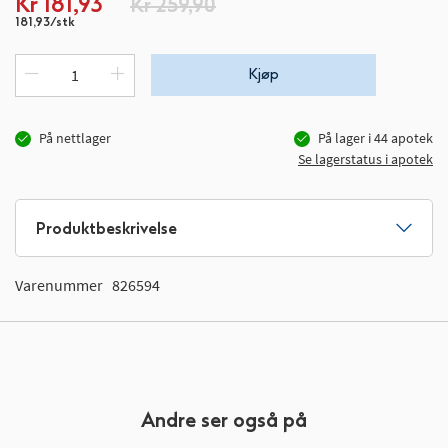
Kr 181,93
Kr 259,90
181,93/stk
Kjøp
På nettlager
På lager i
44
apotek
Se lagerstatus i apotek
Produktbeskrivelse
Varenummer
826594
Andre ser også på