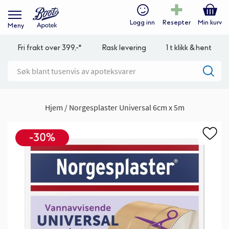
Logg inn
Resepter
Min kurv
Meny
Fri frakt over 399,-*
Rask levering
1 t klikk & hent
Hjem
Norgesplaster Universal 6cm x 5m
Gå
til
slutten
av
bildegalleri