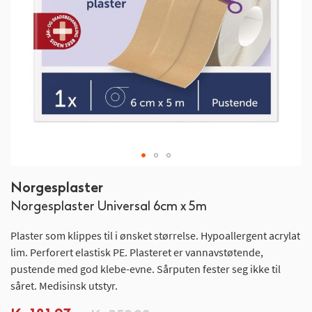
Gå
Norgesplaster
til
Norgesplaster Universal 6cm x 5m
begynnelsen
av
Plaster som klippes til i ønsket størrelse. Hypoallergent acrylat
bildegalleri
lim. Perforert elastisk PE. Plasteret er vannavstøtende,
pustende med god klebe-evne. Sårputen fester seg ikke til
såret. Medisinsk utstyr.
Spesialpris