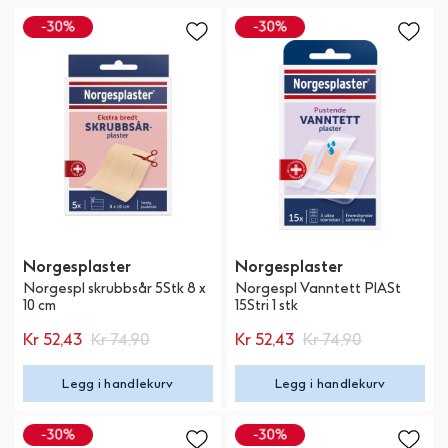
Norgesplaster
Norgesplaster
Norgespl skrubbsår 5Stk 8 x
Norgespl Vanntett PlASt
10 cm
15Stri 1 stk
Kr 52,43
Kr 74,90
Kr 52,43
Kr 74,90
Legg i handlekurv
Legg i handlekurv