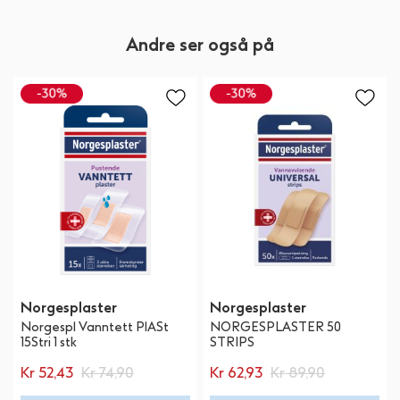
Andre ser også på
Norgesplaster
Norgesplaster
Norgespl Vanntett PlASt
NORGESPLASTER 50
15Stri 1 stk
STRIPS
Kr 52,43
Kr 74,90
Kr 62,93
Kr 89,90