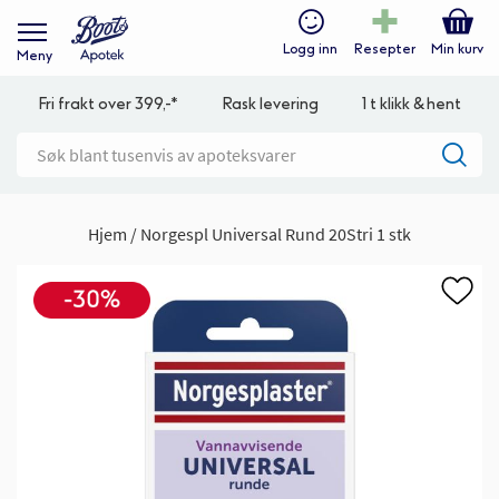
Logg inn
Resepter
Min kurv
Meny
Fri frakt over 399,-*
Rask levering
1 t klikk & hent
Hjem
Norgespl Universal Rund 20Stri 1 stk
Gå
til
slutten
av
bildegalleri