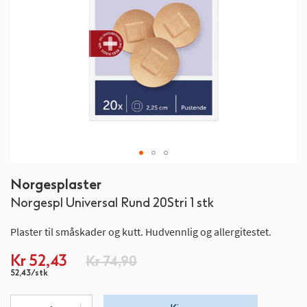
Gå
Norgesplaster
til
Norgespl Universal Rund 20Stri 1 stk
begynnelsen
av
Plaster til småskader og kutt. Hudvennlig og allergitestet.
bildegalleri
Spesialpris
Kr 52,43
Kr 74,90
52,43/stk