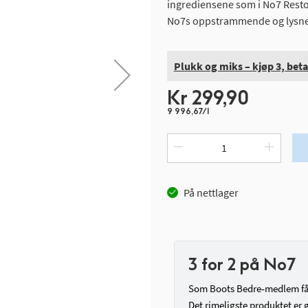
ingrediensene som i No7 Rest
No7s oppstrammende og lysn
Plukk og miks – kjøp 3, betal
Kr 299,90
9 996,67/l
På nettlager
3 for 2 på No7
Som Boots Bedre‑medlem får 
Det rimeligste produktet er g