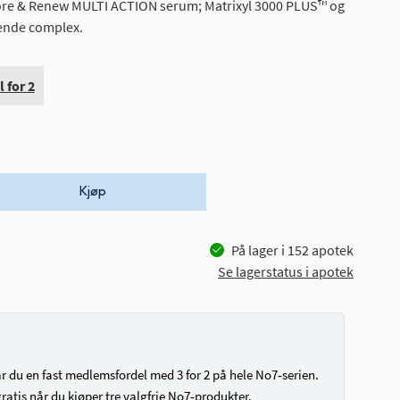
ore & Renew MULTI ACTION serum; Matrixyl 3000 PLUS™ og
ende complex.
 for 2
Kjøp
På lager i
152
apotek
Se lagerstatus i apotek
du en fast medlemsfordel med 3 for 2 på hele No7‑serien.
ratis når du kjøper tre valgfrie No7‑produkter.