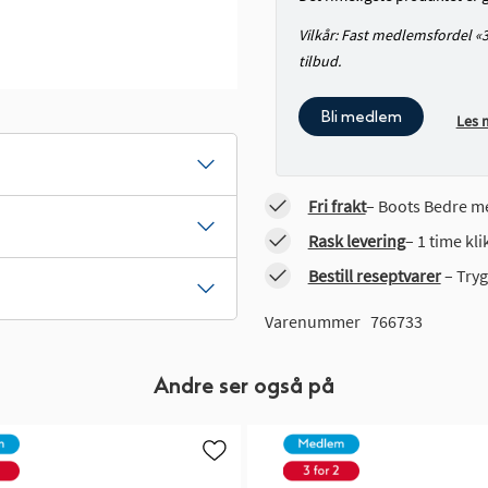
Vilkår: Fast medlemsfordel «
tilbud.
Bli medlem
Les 
Fri frakt
– Boots Bedre me
Rask levering
– 1 time kl
Bestill reseptvarer
– Tryg
Varenummer
766733
Andre ser også på