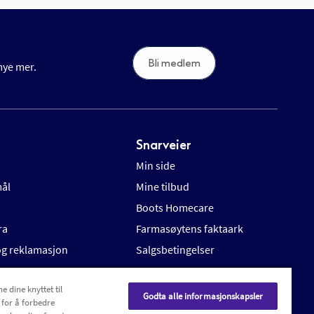
Bli medlem
 mye mer.
Snarveier
Min side
mål
Mine tilbud
Boots Homecare
ra
Farmasøytens faktaark
 og reklamasjon
Salgsbetingelser
e dine knyttet til
Godta alle informasjonskapsler
 for å forbedre