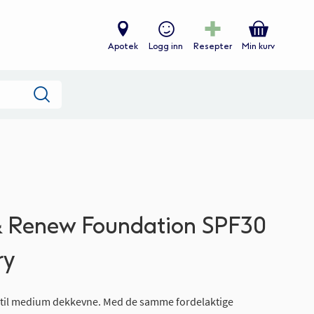
Apotek
Logg inn
Resepter
Min kurv
Søk
& Renew Foundation SPF30
ry
 til medium dekkevne. Med de samme fordelaktige