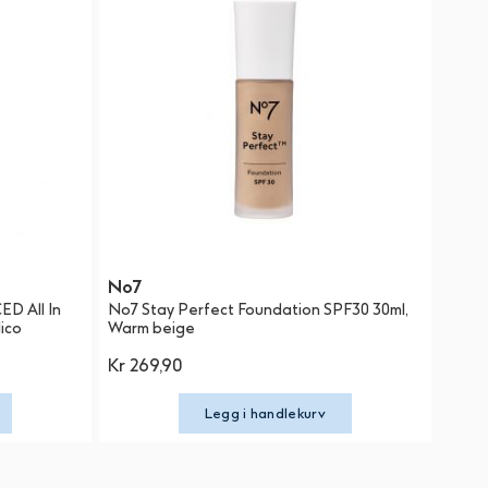
No7
D All In
No7 Stay Perfect Foundation SPF30 30ml,
ico
Warm beige
Kr 269,90
Legg i handlekurv