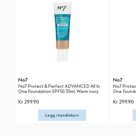
No7
No7
No7 Protect & Perfect ADVANCED All In
No7 Protec
One Foundation SPF50 30ml, Warm ivory
One Founda
Kr 299,90
Kr 299,90
Legg i handlekurv