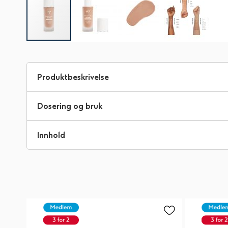
Gå
til
begynnelsen
Produktbeskrivelse
av
bildegalleri
Dosering og bruk
Innhold