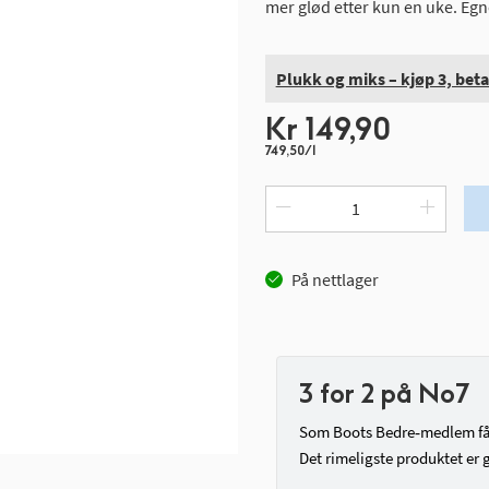
mer glød etter kun en uke. Egne
Plukk og miks – kjøp 3, betal
Kr 149,90
749,50/l
På nettlager
3 for 2 på No7
Som Boots Bedre‑medlem får 
Det rimeligste produktet er g