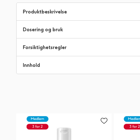
til
begynnelsen
Produktbeskrivelse
av
bildegalleri
Dosering og bruk
Forsiktighetsregler
Innhold