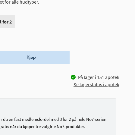
t for alle hudtyper.
 for 2
Kjøp
På lager i
151
apotek
Se lagerstatus i apotek
du en fast medlemsfordel med 3 for 2 på hele No7‑serien.
ratis når du kjøper tre valgfrie No7‑produkter.