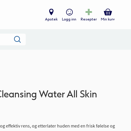
Apotek
Logg inn
Resepter
Min kurv
Søk
leansing Water All Skin
g effektiv rens, og etterlater huden med en frisk følelse og