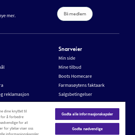
Bli medlem
 mye mer.
Snarveier
Min side
mål
Mine tilbud
Boots Homecare
ra
Farmasøytens faktaark
 og reklamasjon
Salgsbetingelser
e dine knyttet til
Godta alle informasjonskapsler
 for å forbedre
nødvendige for at
r for ytelse viser oss
Godta nødvendige
elle informasjonskapsler