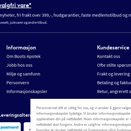
algfri vare*
yheter, fri frakt over 399,-, hudgarantier, faste medlemstilbud og
vesett, julevarer og andre tilbud.
Informasjon
Kundeservice
Om Boots Apotek
Kontakt oss
Jobb hos oss
Ofte stilte spørs
Miljø og samfunn
Frakt og levering
Personvern
Betaling og faktu
Informasjonskapsler
Retur, angrerett
Personvernet ditt er viktig for oss, og vi ønsker å gjøre valgen
informasjonskapsler tydelige. Vi bruker informasjonskapsler
Leveringsalternativer
opplevelsen din på nettstedet. Noen informasjonskapsler er 
nettstedet skal fungere. Andre er valgfrie: informasjonskapsle
hvordan du bruker nettstedet og funksjonene våre; funksjon