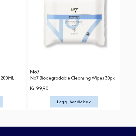
No7
s 200ML
No7 Biodegradable Cleansing Wipes 30pk
Kr 99,90
Legg i handlekurv