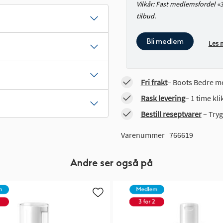
Vilkår: Fast medlemsfordel «
tilbud.
Bli medlem
Les 
Fri frakt
– Boots Bedre me
Rask levering
– 1 time kl
Bestill reseptvarer
– Tryg
Varenummer
766619
Andre ser også på