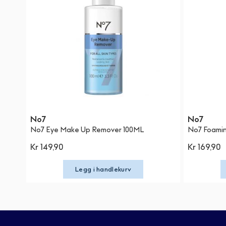
No7
No7
No7 Eye Make Up Remover 100ML
No7 Foaming
Kr 149,90
Kr 169,90
Legg i handlekurv