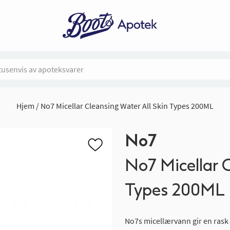
Hjem
No7 Micellar Cleansing Water All Skin Types 200ML
No7
No7 Micellar C
Types 200ML
No7s micellærvann gir en rask o