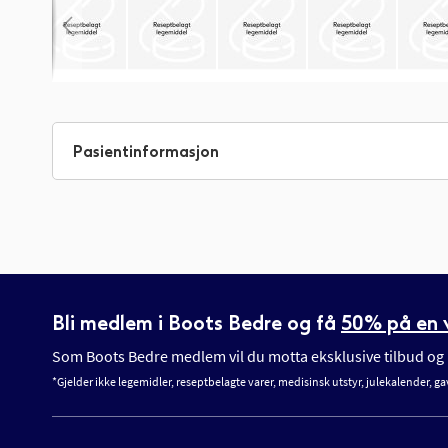
Gå
til
begynnelsen
Pasientinformasjon
av
bildegalleri
Bli medlem i Boots Bedre og få
50% på en v
Som Boots Bedre medlem vil du motta eksklusive tilbud og n
*Gjelder ikke legemidler, reseptbelagte varer, medisinsk utstyr, julekalender, ga