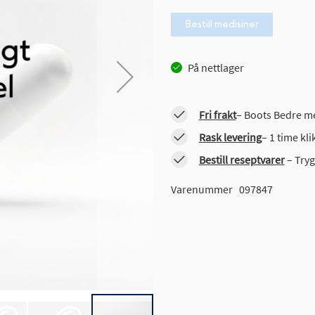
Bestill medisiner
På nettlager
Fri frakt
– Boots Bedre me
Rask levering
– 1 time kl
Bestill reseptvarer
– Tryg
Varenummer
097847