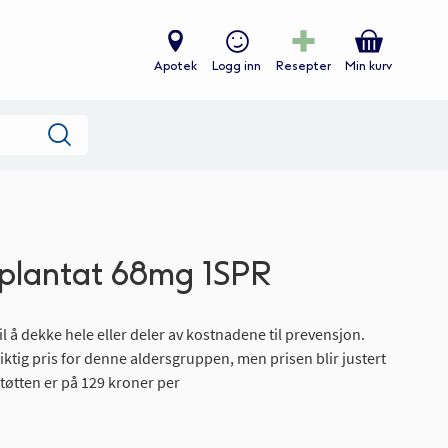
Apotek
Logg inn
Resepter
Min kurv
Søk
plantat 68mg 1SPR
il å dekke hele eller deler av kostnadene til prevensjon.
riktig pris for denne aldersgruppen, men prisen blir justert
tøtten er på 129 kroner per