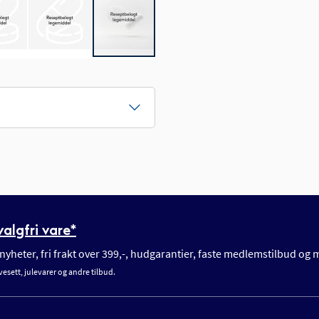
algfri vare*
yheter, fri frakt over 399,-, hudgarantier, faste medlemstilbud og
vesett, julevarer og andre tilbud.