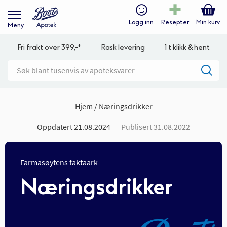
Logg inn
Resepter
Min kurv
Meny
Fri frakt over 399,-*
Rask levering
1 t klikk & hent
Hjem
Næringsdrikker
Oppdatert 21.08.2024
Publisert 31.08.2022
Farmasøytens faktaark
Næringsdrikker