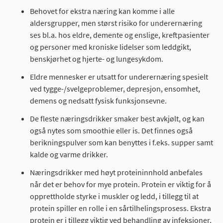
Behovet for ekstra næring kan komme i alle
aldersgrupper, men størst risiko for underernæring
ses bl.a. hos eldre, demente og enslige, kreftpasienter
og personer med kroniske lidelser som leddgikt,
benskjørhet og hjerte- og lungesykdom.
Eldre mennesker er utsatt for underernæring spesielt
ved tygge-/svelgeproblemer, depresjon, ensomhet,
demens og nedsatt fysisk funksjonsevne.
De fleste næringsdrikker smaker best avkjølt, og kan
også nytes som smoothie eller is. Det finnes også
berikningspulver som kan benyttes i f.eks. supper samt
kalde og varme drikker.
Næringsdrikker med høyt proteininnhold anbefales
når det er behov for mye protein. Protein er viktig for å
opprettholde styrke i muskler og ledd, i tillegg til at
protein spiller en rolle i en sårtilhelingsprosess. Ekstra
protein er i tillegg viktig ved behandling av infeksjoner,