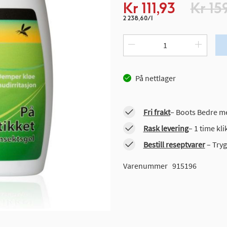
Spesialpris
Kr 111,93
Kr 15
2 238,60/l
På nettlager
Fri frakt
– Boots Bedre me
Rask levering
– 1 time kl
Bestill reseptvarer
– Tryg
Varenummer
915196