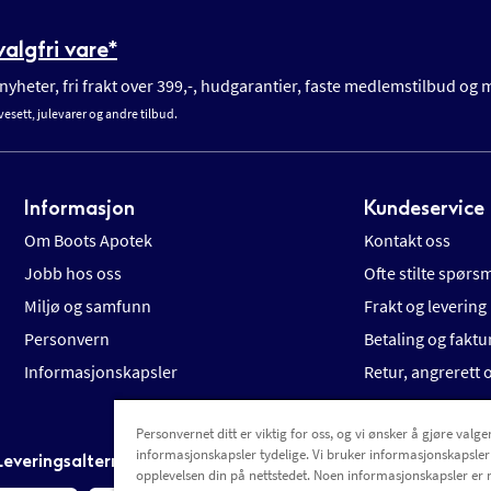
algfri vare*
yheter, fri frakt over 399,-, hudgarantier, faste medlemstilbud og
vesett, julevarer og andre tilbud.
Informasjon
Kundeservice
Om Boots Apotek
Kontakt oss
Jobb hos oss
Ofte stilte spørs
Miljø og samfunn
Frakt og levering
Personvern
Betaling og faktu
Informasjonskapsler
Retur, angrerett
Personvernet ditt er viktig for oss, og vi ønsker å gjøre valgen
informasjonskapsler tydelige. Vi bruker informasjonskapsler
Leveringsalternativer
opplevelsen din på nettstedet. Noen informasjonskapsler er 