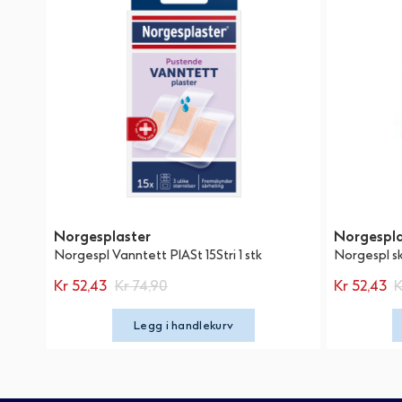
Norgesplaster
Norgespla
Norgespl Vanntett PlASt 15Stri 1 stk
Norgespl sk
Kr 52,43
Kr 74,90
Kr 52,43
K
Legg i handlekurv