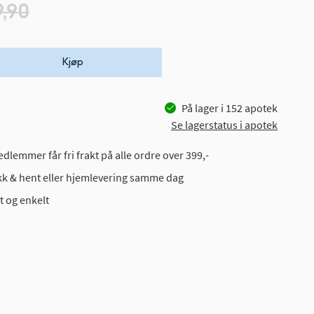
9,90
Kjøp
På lager i
152
apotek
Se lagerstatus i apotek
dlemmer får fri frakt på alle ordre over 399,-
ikk & hent eller hjemlevering samme dag
t og enkelt