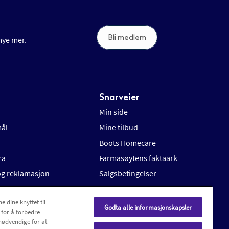
Bli medlem
 mye mer.
Snarveier
Min side
mål
Mine tilbud
Boots Homecare
ra
Farmasøytens faktaark
 og reklamasjon
Salgsbetingelser
e dine knyttet til
Godta alle informasjonskapsler
 for å forbedre
nødvendige for at