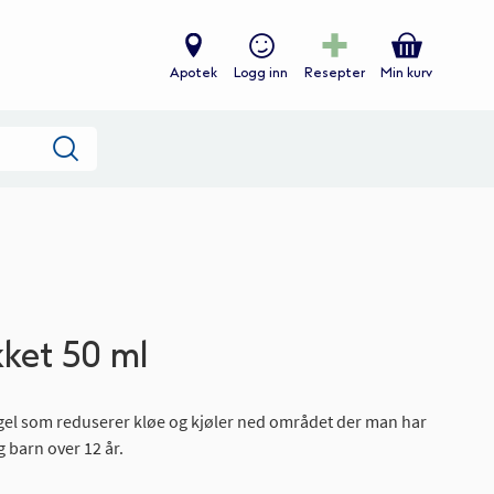
Apotek
Logg inn
Resepter
Min kurv
Søk
ket 50 ml
sgel som reduserer kløe og kjøler ned området der man har
g barn over 12 år.