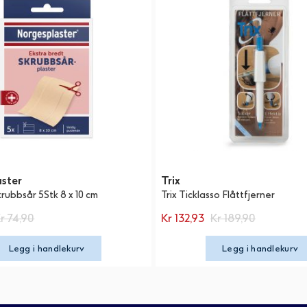
ster
Trix
rubbsår 5Stk 8 x 10 cm
Trix Ticklasso Flåttfjerner
r 74,90
Kr 132,93
Kr 189,90
Legg i handlekurv
Legg i handlekurv