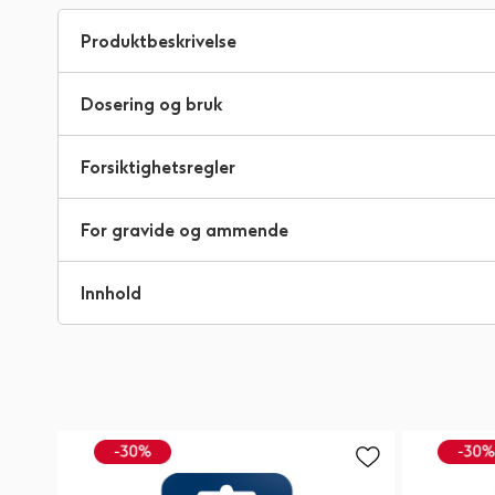
til
begynnelsen
Produktbeskrivelse
av
bildegalleri
Dosering og bruk
Forsiktighetsregler
For gravide og ammende
Innhold