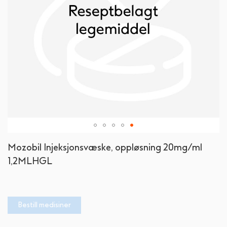
Gå
Mozobil Injeksjonsvæske, oppløsning 20mg/ml
til
1,2MLHGL
begynnelsen
av
bildegalleri
Bestill medisiner