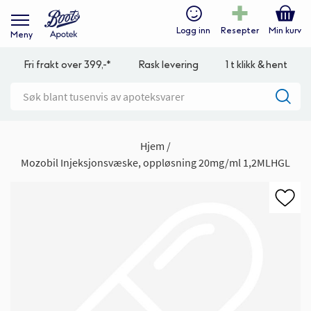
Logg inn
Resepter
Min kurv
Meny
Fri frakt over 399,-*
Rask levering
1 t klikk & hent
Hjem
Mozobil Injeksjonsvæske, oppløsning 20mg/ml 1,2MLHGL
Gå
til
slutten
av
bildegalleri