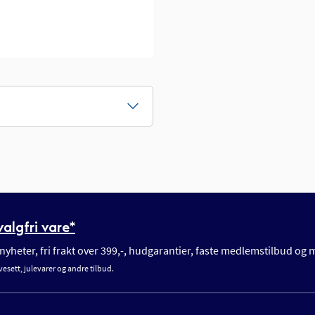
algfri vare*
yheter, fri frakt over 399,-, hudgarantier, faste medlemstilbud og
vesett, julevarer og andre tilbud.