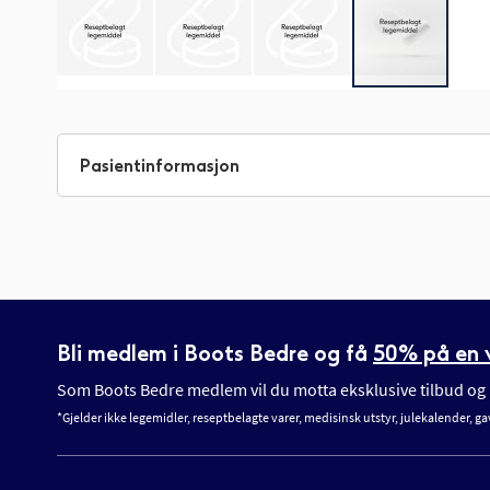
Gå
til
begynnelsen
Pasientinformasjon
av
bildegalleri
Bli medlem i Boots Bedre og få
50% på en v
Som Boots Bedre medlem vil du motta eksklusive tilbud og n
*Gjelder ikke legemidler, reseptbelagte varer, medisinsk utstyr, julekalender, ga