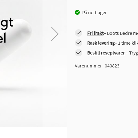
På nettlager
Fri frakt
– Boots Bedre me
Rask levering
– 1 time kl
Bestill reseptvarer
– Tryg
Varenummer
040823