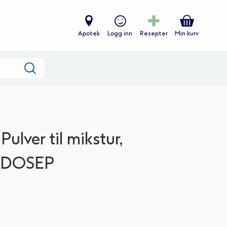
Apotek
Logg inn
Resepter
Min kurv
Søk
Pulver til mikstur,
30DOSEP