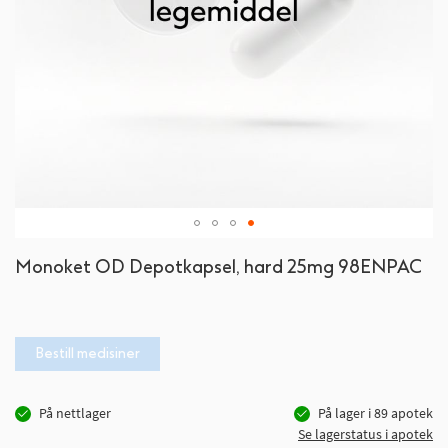
Gå
Monoket OD Depotkapsel, hard 25mg 98ENPAC
til
begynnelsen
av
bildegalleri
Bestill medisiner
På nettlager
På lager i
89
apotek
Se lagerstatus i apotek