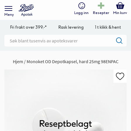
Logg inn
Resepter
Min kurv
Meny
Fri frakt over 399,-*
Rask levering
1 t klikk & hent
Hjem
Monoket OD Depotkapsel, hard 25mg 98ENPAC
Gå
til
slutten
av
bildegalleri