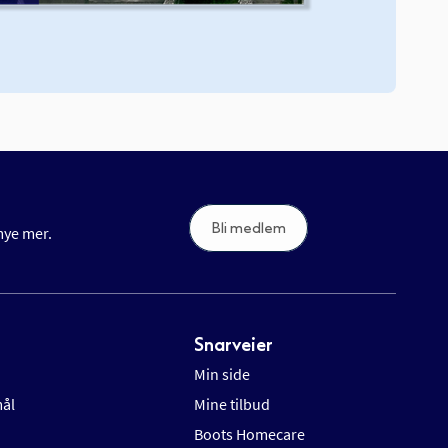
Bli medlem
 mye mer.
Snarveier
Min side
mål
Mine tilbud
Boots Homecare