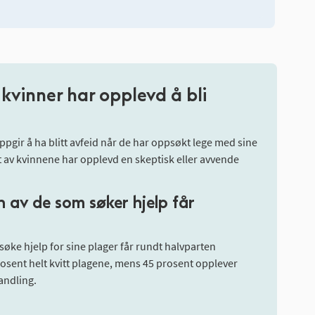
kvinner har opplevd å bli
oppgir å ha blitt avfeid når de har oppsøkt lege med sine
nt av kvinnene har opplevd en skeptisk eller avvende
 av de som søker hjelp får
søke hjelp for sine plager får rundt halvparten
rosent helt kvitt plagene, mens 45 prosent opplever
andling.