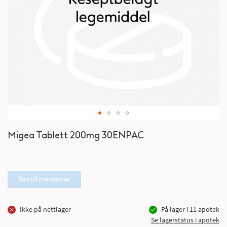
Gå
Migea Tablett 200mg 30ENPAC
til
begynnelsen
av
bildegalleri
Bestill medisiner
Ikke på nettlager
På lager i
11
apotek
Se lagerstatus i apotek