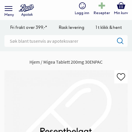
Logg inn
Resepter
Min kurv
Meny
Fri frakt over 399,-*
Rask levering
1 t klikk & hent
Hjem
Migea Tablett 200mg 30ENPAC
Gå
til
slutten
av
bildegalleri