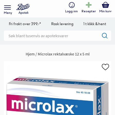
Logg inn
Resepter
Min kurv
Meny
Fri frakt over 399,-*
Rask levering
1 t klikk & hent
Hjem
Microlax rektalvæske 12 x 5 ml
Gå
til
slutten
av
bildegalleri