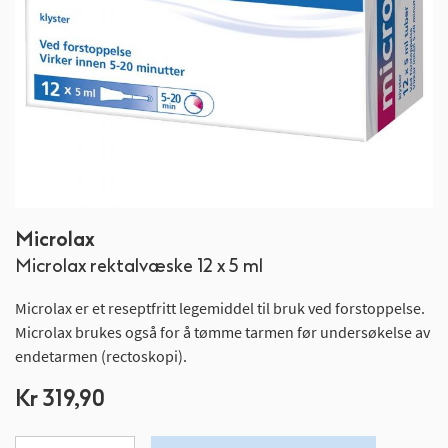
Gå
Microlax
til
Microlax rektalvæske 12 x 5 ml
begynnelsen
av
Microlax er et reseptfritt legemiddel til bruk ved forstoppelse.
bildegalleri
Microlax brukes også for å tømme tarmen før undersøkelse av
endetarmen (rectoskopi).
Kr 319,90