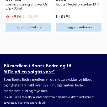
Cosmica Caring Shower Oil
Boots Negleforsterker 10ml
u/p 400 ml
Kr 149,94
Kr 249,90
Kr 89,90
Legg i handlekurv
Legg i handlekurv
Bli medlem i Boots Bedre og få
50% på en valgfri vare*
Som Boots Bedre medlem vil du motta eksklusive tilbud
og nyheter, fri frakt over 399,-, hudgarantier, faste
medlemstilbud og mye mer.
*Gjelder ikke legemidler, reseptbelagte varer, medisinsk utstyr, julekalender,
gavesett, julevarer og andre tilbud.