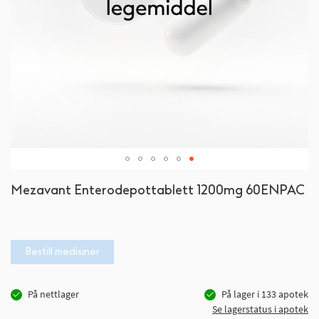
Gå
Mezavant Enterodepottablett 1200mg 60ENPAC
til
begynnelsen
av
bildegalleri
Bestill medisiner
På nettlager
På lager i
133
apotek
Se lagerstatus i apotek