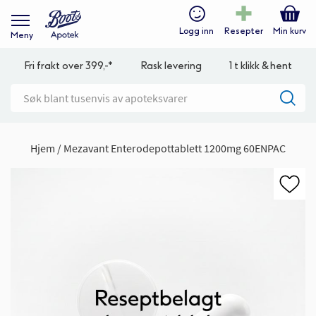
Logg inn
Resepter
Min kurv
Meny
Fri frakt over 399,-*
Rask levering
1 t klikk & hent
Hjem
Mezavant Enterodepottablett 1200mg 60ENPAC
Gå
til
slutten
av
bildegalleri