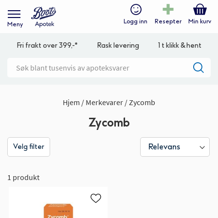
Logg inn
Resepter
Min kurv
Meny
Fri frakt over 399,-*
Rask levering
1 t klikk & hent
Hjem
Merkevarer
Zycomb
Zycomb
Velg filter
1 produkt