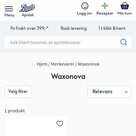
Logg inn
Resepter
Min kurv
Meny
Fri frakt over 399,-*
Rask levering
1 t klikk & hent
Hjem
Merkevarer
Waxonova
Waxonova
Velg filter
1 produkt