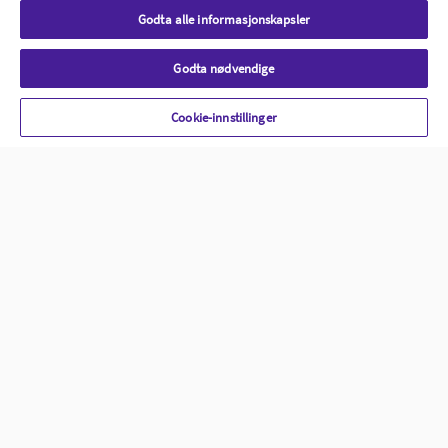
Retur, angrerett og reklamasjon
Godta alle informasjonskapsler
Snarveier
Godta nødvendige
Min side
Mine tilbud
Cookie-innstillinger
Boots Homecare
Farmasøytens faktaark
Salgsbetingelser
Betalingsalternativer
Leveringsalternativer