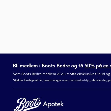
Bli medlem i Boots Bedre og få
50% på en v
Som Boots Bedre medlem vil du motta eksklusive tilbud og n
*Gjelder ikke legemidler, reseptbelagte varer, medisinsk utstyr, julekalender, ga