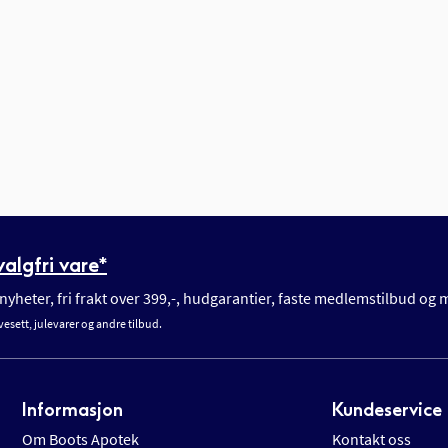
algfri vare*
yheter, fri frakt over 399,-, hudgarantier, faste medlemstilbud og
vesett, julevarer og andre tilbud.
Informasjon
Kundeservice
Om Boots Apotek
Kontakt oss