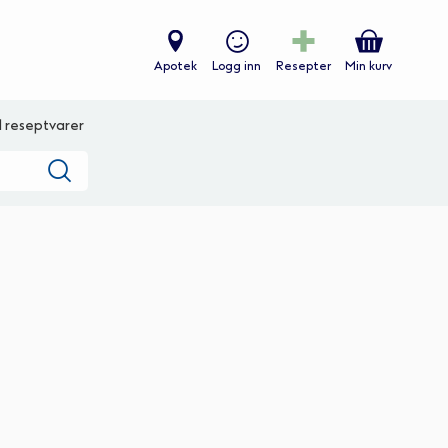
Apotek
Logg inn
Resepter
Min kurv
ll reseptvarer
Søk