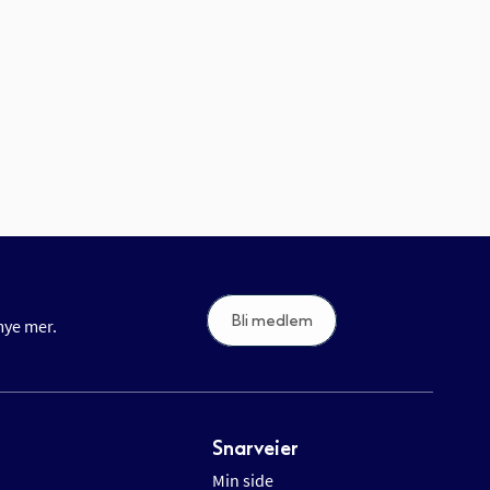
Bli medlem
 mye mer.
Snarveier
Min side