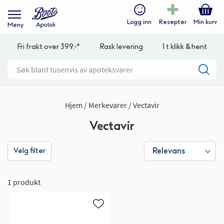
Logg inn
Resepter
Min kurv
Meny
Fri frakt over 399,-*
Rask levering
1 t klikk & hent
Hjem
Merkevarer
Vectavir
Vectavir
Velg filter
1 produkt