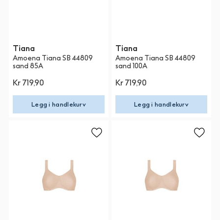
Tiana
Tiana
Amoena Tiana SB 44809
Amoena Tiana SB 44809
sand 85A
sand 100A
Kr 719,90
Kr 719,90
Legg i handlekurv
Legg i handlekurv