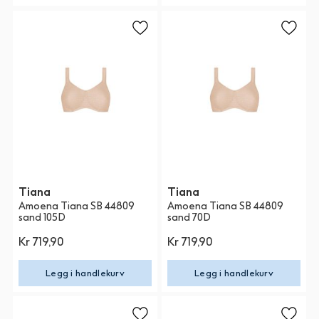
Tiana
Tiana
Amoena Tiana SB 44809
Amoena Tiana SB 44809
sand 105D
sand 70D
Kr 719,90
Kr 719,90
Legg i handlekurv
Legg i handlekurv