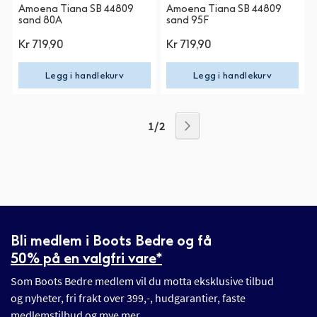
Amoena Tiana SB 44809
Amoena Tiana SB 44809
sand 80A
sand 95F
Kr 719,90
Kr 719,90
Legg i handlekurv
Legg i handlekurv
1 / 2
Bli medlem i Boots Bedre og få
50% på en valgfri vare*
Som Boots Bedre medlem vil du motta eksklusive tilbud
og nyheter, fri frakt over 399,-, hudgarantier, faste
medlemstilbud og mye mer.