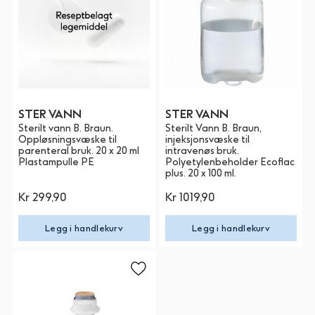
STER VANN
STER VANN
Sterilt vann B. Braun.
Sterilt Vann B. Braun,
Oppløsningsvæske til
injeksjonsvæske til
parenteral bruk. 20 x 20 ml
intravenøs bruk.
Plastampulle PE
Polyetylenbeholder Ecoflac
plus. 20 x 100 ml.
Kr 299,90
Kr 1019,90
Legg i handlekurv
Legg i handlekurv