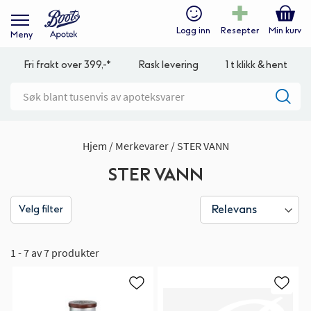
Logg inn
Resepter
Min kurv
Meny
Fri frakt over 399,-*
Rask levering
1 t klikk & hent
Hjem
Merkevarer
STER VANN
STER VANN
Velg filter
1 - 7 av 7 produkter