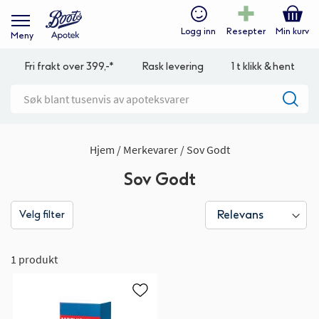
Logg inn
Resepter
Min kurv
Meny
Fri frakt over 399,-*
Rask levering
1 t klikk & hent
Hjem
Merkevarer
Sov Godt
Sov Godt
Velg filter
1 produkt