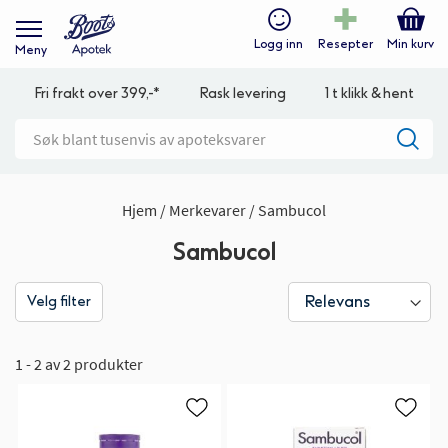
Logg inn
Resepter
Min kurv
Meny
Fri frakt over 399,-*
Rask levering
1 t klikk & hent
Hjem
Merkevarer
Sambucol
Sambucol
Velg filter
1 - 2 av 2 produkter