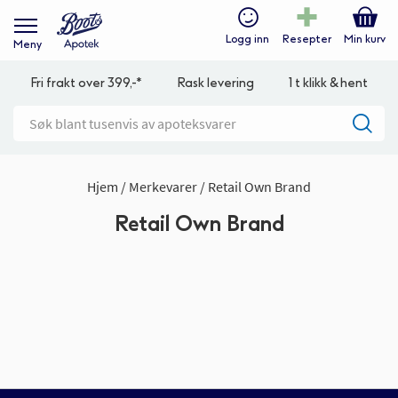
Logg inn
Resepter
Min kurv
Meny
Fri frakt over 399,-*
Rask levering
1 t klikk & hent
Hjem
Merkevarer
Retail Own Brand
Retail Own Brand