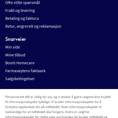
Ofte stilte spørsmål
Frakt og levering
Betaling og faktura
Retur, angrerett og reklamasjon
Snarveier
Min side
Mine tilbud
Boots Homecare
Farmasøytens faktaark
Salgsbetingelser
Personvernet ditt er viktig for oss, og vi ønsker å gjøre valgene dine knyttet
Betalingsalternativer
Leveringsalternativer
til informasjonskapsler tydelige. Vi bruker informasjonskapsler for å
forbedre opplevelsen din på nettstedet. Noen informasjonskapsler er
nødvendige for at nettstedet skal fungere. Andre er valgfrie:
informasjonskapsler for ytelse viser oss hvordan du bruker nettstedet og