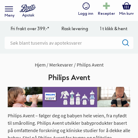
Logg inn
Resepter
Min kurv
Meny
Fri frakt over 399,-*
Rask levering
1 t klikk & hent
Hjem
Merkevarer
Philips Avent
Philips Avent
Philips Avent – følger deg og babyen hele veien, fra nyfødt
til smårolling. Philips Avent utvikler babyprodukter basert
på omfattende forskning og kliniske studier for å dekke alle
behov. Stol på Philips Avent for trygge og pålitelige