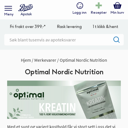
Logg inn
Resepter
Min kurv
Meny
Fri frakt over 399,-*
Rask levering
1 t klikk & hent
Hjem
Merkevarer
Optimal Nordic Nutrition
Optimal Nordic Nutrition
Med et sunt og variert kosthold får vi stort sett i oss det vi