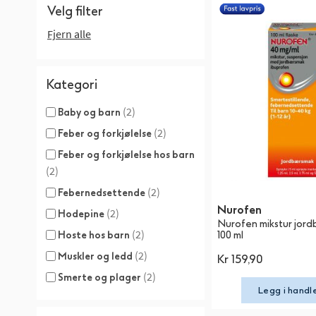
Velg filter
Fjern alle
Kategori
(2)
Baby og barn
(2)
Feber og forkjølelse
Feber og forkjølelse hos barn
(2)
(2)
Febernedsettende
Nurofen
(2)
Hodepine
Nurofen mikstur jor
(2)
100 ml
Hoste hos barn
(2)
Muskler og ledd
Kr 159,90
(2)
Smerte og plager
Legg i handl