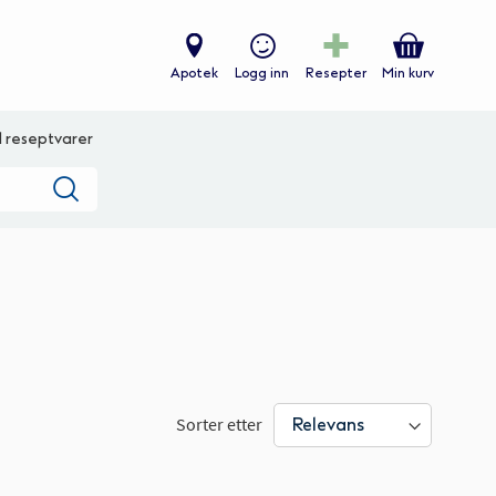
Apotek
Logg inn
Resepter
Min kurv
ll reseptvarer
Søk
Sorter etter