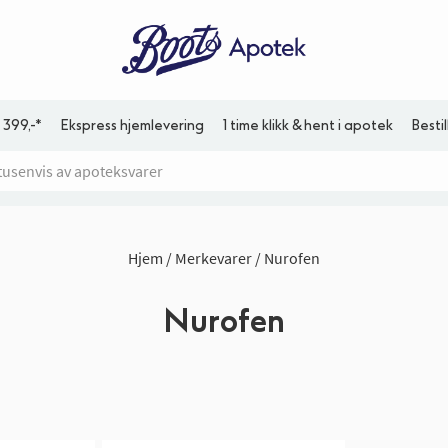
 399,-*
Ekspress hjemlevering
1 time klikk & hent i apotek
Besti
Hjem
Merkevarer
Nurofen
Nurofen