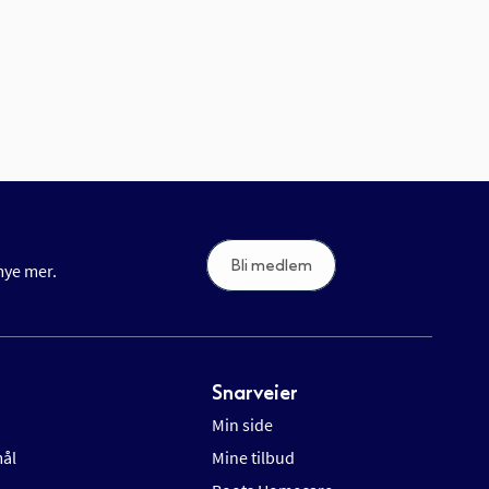
Bli medlem
 mye mer.
Snarveier
Min side
mål
Mine tilbud