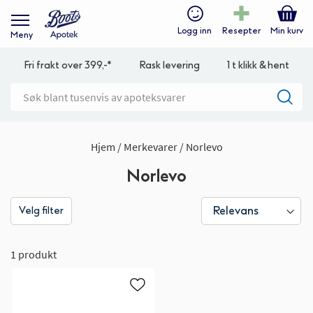
Logg inn
Resepter
Min kurv
Meny
Fri frakt over 399,-*
Rask levering
1 t klikk & hent
Hjem
Merkevarer
Norlevo
Norlevo
Velg filter
1 produkt