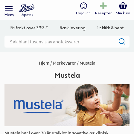
Logg inn
Resepter
Min kurv
Meny
Fri frakt over 399,-*
Rask levering
1 t klikk & hent
Hjem
Merkevarer
Mustela
Mustela
Mustela har i over 70 år utviklet innovative og klinisk