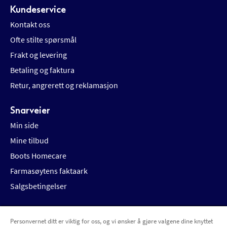
Kundeservice
Kontakt oss
Ofte stilte spørsmål
Frakt og levering
Betaling og faktura
Retur, angrerett og reklamasjon
Snarveier
Min side
Mine tilbud
Boots Homecare
Farmasøytens faktaark
Salgsbetingelser
Personvernet ditt er viktig for oss, og vi ønsker å gjøre valgene dine knyttet
Betalingsalternativer
Leveringsalternativer