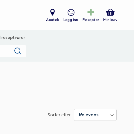
Apotek
Logg inn
Resepter
Min kurv
ll reseptvarer
Søk
Sorter etter