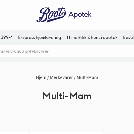
 399,-*
Ekspress hjemlevering
1 time klikk & hent i apotek
Besti
Hjem
Merkevarer
Multi-Mam
Multi-Mam