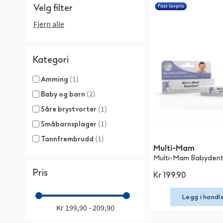
Velg filter
Fjern alle
Kategori
(1)
Amming
(2)
Baby og barn
(1)
Såre brystvorter
(1)
Småbarnsplager
(1)
Tannfrembrudd
Multi-Mam
Multi-Mam Babydent 
Pris
Kr 199,90
Legg i handl
Kr 199,90 - 209,90