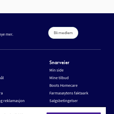
Bli medlem
 mye mer.
Snarveier
Min side
mål
Mine tilbud
Boots Homecare
ra
Farmasøytens faktaark
 og reklamasjon
Salgsbetingelser