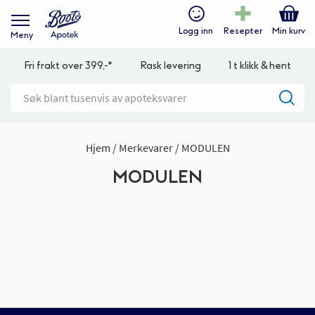
Logg inn
Resepter
Min kurv
Meny
Fri frakt over 399,-*
Rask levering
1 t klikk & hent
Hjem
Merkevarer
MODULEN
MODULEN