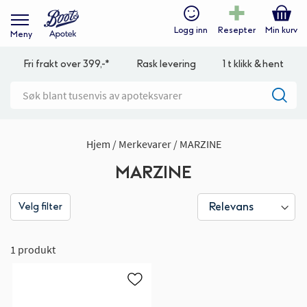
Logg inn
Resepter
Min kurv
Meny
Fri frakt over 399,-*
Rask levering
1 t klikk & hent
Hjem
Merkevarer
MARZINE
MARZINE
Velg filter
1 produkt