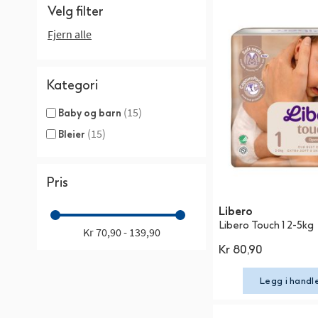
Velg filter
Fjern alle
Kategori
(15)
Baby og barn
(15)
Bleier
Pris
Libero
Libero Touch 1 2-5kg
Kr 70,90 - 139,90
Kr 80,90
Legg i handl