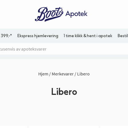
 399,-*
Ekspress hjemlevering
1 time klikk & hent i apotek
Besti
Hjem
Merkevarer
Libero
Libero