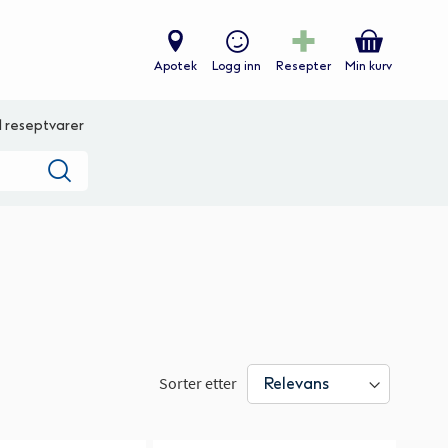
Apotek
Logg inn
Resepter
Min kurv
ll reseptvarer
Søk
Sorter etter