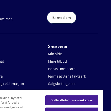
Bli medlem
 mye mer.
Snarveier
Min side
mål
Mine tilbud
Boots Homecare
ra
Farmasøytens faktaark
 og reklamasjon
Salgsbetingelser
e dine knyttet til
Godta alle informasjonskapsler
 for å forbedre
nødvendige for at