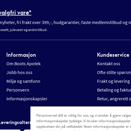
algfri vare*
yheter, fri frakt over 399,-, hudgarantier, faste medlemstilbud og
vesett, julevarer og andre tilbud.
Informasjon
Kundeservice
Om Boots Apotek
Kontakt oss
Jobb hos oss
Ofte stilte spørs
Miljø og samfunn
Frakt og levering
Personvern
Betaling og faktu
Informasjonskapsler
Retur, angrerett
Personvernet ditt er viktig for oss, og vi ønsker å gjøre valgen
informasjonskapsler tydelige. Vi bruker informasjonskapsler
Leveringsalternativer
opplevelsen din på nettstedet. Noen informasjonskapsler er 