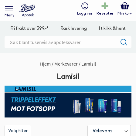
Logg inn
Resepter
Min kurv
Meny
Fri frakt over 399,-*
Rask levering
1 t klikk & hent
Hjem
Merkevarer
Lamisil
Lamisil
Velg filter