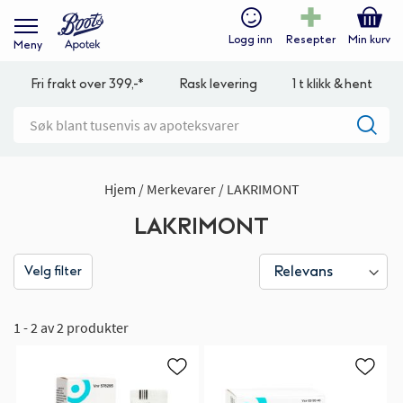
Logg inn
Resepter
Min kurv
Meny
Fri frakt over 399,-*
Rask levering
1 t klikk & hent
Hjem
Merkevarer
LAKRIMONT
LAKRIMONT
Velg filter
1 - 2 av 2 produkter