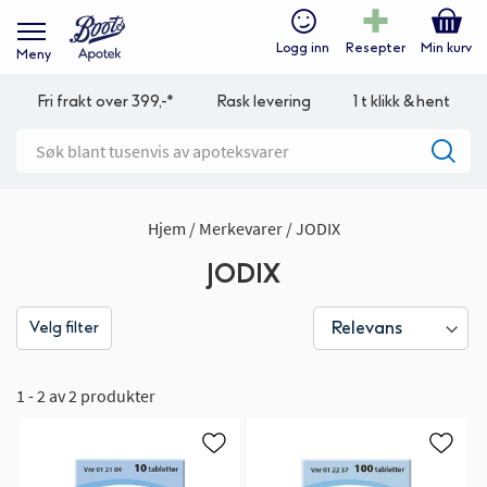
Logg inn
Resepter
Min kurv
Meny
Fri frakt over 399,-*
Rask levering
1 t klikk & hent
Hjem
Merkevarer
JODIX
JODIX
Velg filter
1 - 2 av 2 produkter