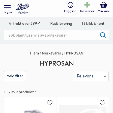
Logg inn
Resepter
Min kurv
Meny
Fri frakt over 399,-*
Rask levering
1 t klikk & hent
Hjem
Merkevarer
HYPROSAN
HYPROSAN
Velg filter
1 - 2 av 2 produkter