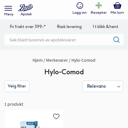
Logg inn
Resepter
Min kurv
Meny
Fri frakt over 399,-*
Rask levering
1 t klikk & hent
Hjem
Merkevarer
Hylo-Comod
Hylo-Comod
Velg filter
1 produkt