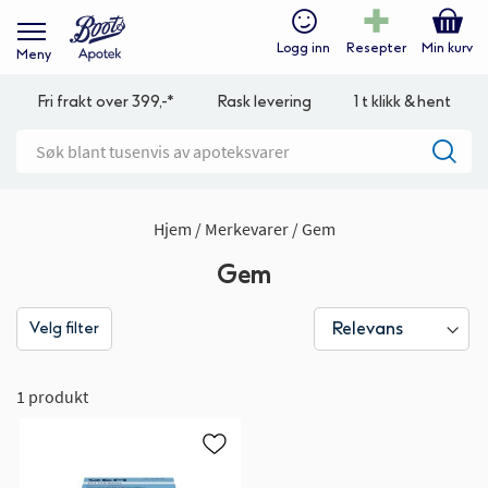
Logg inn
Resepter
Min kurv
Meny
Fri frakt over 399,-*
Rask levering
1 t klikk & hent
Hjem
Merkevarer
Gem
Gem
Velg filter
1 produkt