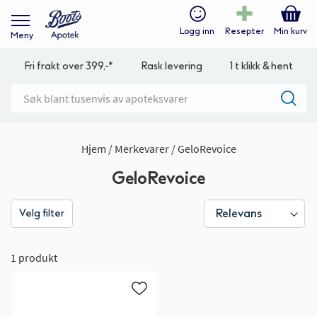
Logg inn
Resepter
Min kurv
Meny
Fri frakt over 399,-*
Rask levering
1 t klikk & hent
Hjem
Merkevarer
GeloRevoice
GeloRevoice
Velg filter
1 produkt