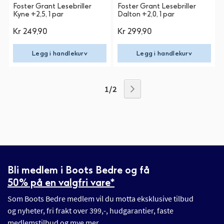
Foster Grant Lesebriller
Foster Grant Lesebriller
Kyne +2,5, 1 par
Dalton +2,0, 1 par
Kr 249,90
Kr 299,90
Legg i handlekurv
Legg i handlekurv
1 / 2
Bli medlem i Boots Bedre og få
50% på en valgfri vare*
Som Boots Bedre medlem vil du motta eksklusive tilbud
og nyheter, fri frakt over 399,-, hudgarantier, faste
medlemstilbud og mye mer.