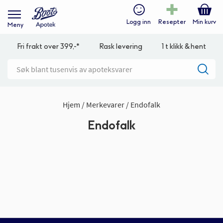
Logg inn
Resepter
Min kurv
Meny
Fri frakt over 399,-*
Rask levering
1 t klikk & hent
Hjem
Merkevarer
Endofalk
Endofalk